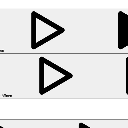
nen
 öffnen