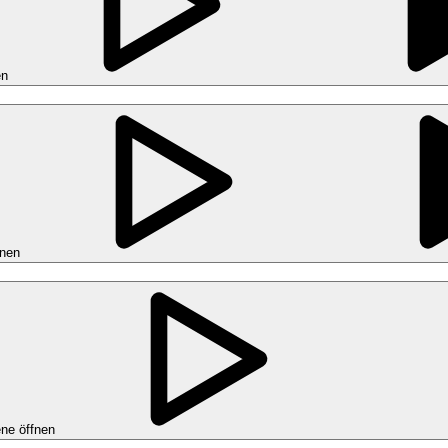
en
fnen
ne öffnen