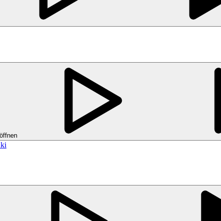
öffnen
ki