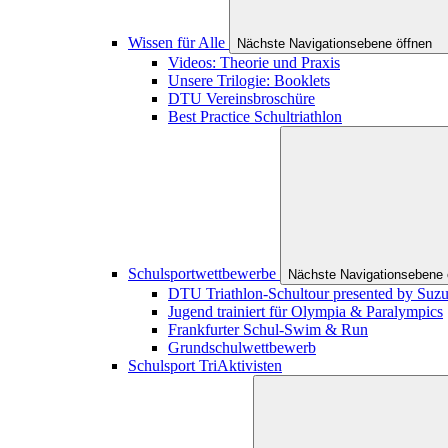
Wissen für Alle
Nächste Navigationsebene öffnen
Videos: Theorie und Praxis
Unsere Trilogie: Booklets
DTU Vereinsbroschüre
Best Practice Schultriathlon
Schulsportwettbewerbe
Nächste Navigationsebene 
DTU Triathlon-Schultour presented by Suzu
Jugend trainiert für Olympia & Paralympics
Frankfurter Schul-Swim & Run
Grundschulwettbewerb
Schulsport TriAktivisten