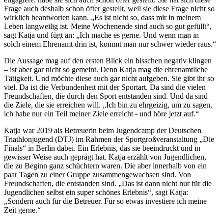
Frage auch deshalb schon öfter gestellt, weil sie diese Frage nicht so
wirklich beantworten kann. „Es ist nicht so, dass mir in meinem
Leben langweilig ist. Meine Wochenende sind auch so gut gefüllt“,
sagt Katja und fügt an: „Ich mache es gerne. Und wenn man in
solch einem Ehrenamt drin ist, kommt man nur schwer wieder raus.“
Die Aussage mag auf den ersten Blick ein bisschen negativ klingen
– ist aber gar nicht so gemeint. Denn Katja mag die ehrenamtliche
Tätigkeit. Und möchte diese auch gar nicht aufgeben. Sie gibt ihr so
viel. Da ist die Verbundenheit mit der Sportart. Da sind die vielen
Freundschaften, die durch den Sport entstanden sind. Und da sind
die Ziele, die sie erreichen will. „Ich bin zu ehrgeizig, um zu sagen,
ich habe nur ein Teil meiner Ziele erreicht - und höre jetzt auf.“
Katja war 2019 als Betreuerin beim Jugendcamp der Deutschen
Triathlonjugend (DTJ) im Rahmen der Sportgroßveranstaltung „Die
Finals“ in Berlin dabei. Ein Erlebnis, das sie beeindruckt und in
gewisser Weise auch geprägt hat. Katja erzählt von Jugendlichen,
die zu Beginn ganz schüchtern waren. Die aber innerhalb von ein
paar Tagen zu einer Gruppe zusammengewachsen sind. Von
Freundschaften, die entstanden sind. „Das ist dann nicht nur für die
Jugendlichen selbst ein super schönes Erlebnis“, sagt Katja:
„Sondern auch für die Betreuer. Für so etwas investiere ich meine
Zeit gerne.“