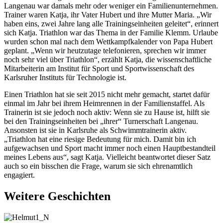
Langenau war damals mehr oder weniger ein Familienunternehmen.
Trainer waren Katja, ihr Vater Hubert und ihre Mutter Maria. „Wir
haben eins, zwei Jahre lang alle Trainingseinheiten geleitet“, erinnert
sich Katja. Triathlon war das Thema in der Familie Klemm. Urlaube
wurden schon mal nach dem Wettkampfkalender von Papa Hubert
geplant. „Wenn wir heutzutage telefonieren, sprechen wir immer
noch sehr viel über Triathlon“, erzählt Katja, die wissenschaftliche
Mitarbeiterin am Institut für Sport und Sportwissenschaft des
Karlsruher Instituts für Technologie ist.
Einen Triathlon hat sie seit 2015 nicht mehr gemacht, startet dafür
einmal im Jahr bei ihrem Heimrennen in der Familienstaffel. Als
Trainerin ist sie jedoch noch aktiv: Wenn sie zu Hause ist, hilft sie
bei den Trainingseinheiten bei „ihrer“ Turnerschaft Langenau.
Ansonsten ist sie in Karlsruhe als Schwimmtrainerin aktiv.
„Triathlon hat eine riesige Bedeutung für mich. Damit bin ich
aufgewachsen und Sport macht immer noch einen Hauptbestandteil
meines Lebens aus“, sagt Katja. Vielleicht beantwortet dieser Satz
auch so ein bisschen die Frage, warum sie sich ehrenamtlich
engagiert.
Weitere Geschichten