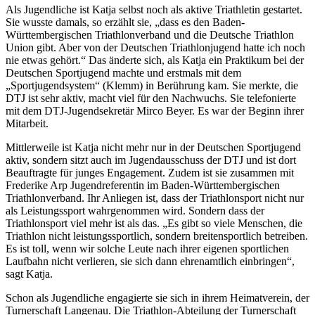
Als Jugendliche ist Katja selbst noch als aktive Triathletin gestartet.
Sie wusste damals, so erzählt sie, „dass es den Baden-
Württembergischen Triathlonverband und die Deutsche Triathlon
Union gibt. Aber von der Deutschen Triathlonjugend hatte ich noch
nie etwas gehört.“ Das änderte sich, als Katja ein Praktikum bei der
Deutschen Sportjugend machte und erstmals mit dem
„Sportjugendsystem“ (Klemm) in Berührung kam. Sie merkte, die
DTJ ist sehr aktiv, macht viel für den Nachwuchs. Sie telefonierte
mit dem DTJ-Jugendsekretär Mirco Beyer. Es war der Beginn ihrer
Mitarbeit.
Mittlerweile ist Katja nicht mehr nur in der Deutschen Sportjugend
aktiv, sondern sitzt auch im Jugendausschuss der DTJ und ist dort
Beauftragte für junges Engagement. Zudem ist sie zusammen mit
Frederike Arp Jugendreferentin im Baden-Württembergischen
Triathlonverband. Ihr Anliegen ist, dass der Triathlonsport nicht nur
als Leistungssport wahrgenommen wird. Sondern dass der
Triathlonsport viel mehr ist als das. „Es gibt so viele Menschen, die
Triathlon nicht leistungssportlich, sondern breitensportlich betreiben.
Es ist toll, wenn wir solche Leute nach ihrer eigenen sportlichen
Laufbahn nicht verlieren, sie sich dann ehrenamtlich einbringen“,
sagt Katja.
Schon als Jugendliche engagierte sie sich in ihrem Heimatverein, der
Turnerschaft Langenau. Die Triathlon-Abteilung der Turnerschaft