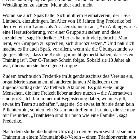
Wettkämpfen zu starten. Mehr aber auch nicht.
Woran sie auch Spaß hatte: Sich in ihrem Heimatverein, der TSG
Limbach, einzubringen. Im Alter von 16 Jahren fing Frederike bei
dem Verein im Taunus als Assistenztrainerin an. „Am Anfang war es
eine Herausforderung, vor einer Gruppe zu stehen und diese
anzuleiten“, sagt Frederike: „Aber es hat mir viel gebracht. Man
lernt, vor Gruppen zu sprechen, sich durchzusetzen.“ Und natürlich
machte es ihr auch Spaß, vor allem, wenn sie die Übungsstunde so
gut gestaltete, „dass die Kinder gar nicht gemerkt haben, dass es ein
Training ist“. Der C-Trainer-Schein folgte. Sobald sie 18 Jahre alt
war, übernahm sie ihre eigene Gruppe.
Zudem brachte sich Frederike im Jugendausschuss des Vereins ein,
organisierte zusammen mit anderen jungen Mitgliedern den
Jugendsporttag oder Waffelback-Aktionen. Es gibt viele junge
Menschen, die ihre Freizeit lieber anders nutzen – die Alternativen
sind groß. „Ich bin immer mit Begeisterung dabei, wenn es gilt,
etwas im Team zu schaffen“, sagt sie. So etwas ist für sie dann kein
Pflichttermin, sondern ein Zusammentreffen mit Leuten, die sie mag,
mit Freunden. „Triathleten sind für mich wie eine Familie“, sagt
Frederike.
Nach dem studienbedingten Umzug in den Schwarzwald ist sie nun
Trainerin in einem Mountainbike-Verein – einen Triathlonverein gibt