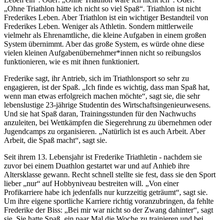
„Ohne Triathlon hätte ich nicht so viel Spaß“. Triathlon ist nicht
Frederikes Leben. Aber Triathlon ist ein wichtiger Bestandteil von
Frederikes Leben. Weniger als Athletin. Sondern mittlerweile
vielmehr als Ehrenamtliche, die kleine Aufgaben in einem großen
System übernimmt. Aber das große System, es würde ohne diese
vielen kleinen Aufgabenübernehmer*innen nicht so reibungslos
funktionieren, wie es mit ihnen funktioniert.
Frederike sagt, ihr Antrieb, sich im Triathlonsport so sehr zu
engagieren, ist der Spaß. „Ich finde es wichtig, dass man Spaß hat,
wenn man etwas erfolgreich machen möchte“, sagt sie, die sehr
lebenslustige 23-jährige Studentin des Wirtschaftsingenieurwesens.
Und sie hat Spaß daran, Trainingsstunden für den Nachwuchs
anzuleiten, bei Wettkämpfen die Siegerehrung zu übernehmen oder
Jugendcamps zu organisieren. „Natürlich ist es auch Arbeit. Aber
Arbeit, die Spaß macht“, sagt sie.
Seit ihrem 13. Lebensjahr ist Frederike Triathletin - nachdem sie
zuvor bei einem Duathlon gestartet war und auf Anhieb ihre
Altersklasse gewann. Recht schnell stellte sie fest, dass sie den Sport
lieber „nur“ auf Hobbyniveau bestreiten will. „Von einer
Profikarriere habe ich jedenfalls nur kurzzeitig geträumt“, sagt sie.
Um ihre eigene sportliche Karriere richtig voranzubringen, da fehlte
Frederike der Biss: „Bei mir war nicht so der Zwang dahinter“, sagt
sie. Sie hatte Spaß, ein paar Mal die Woche zu trainieren und bei