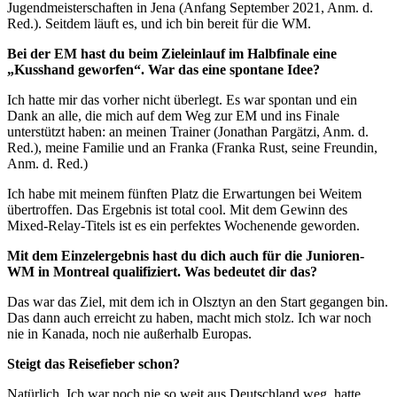
Jugendmeisterschaften in Jena (Anfang September 2021, Anm. d.
Red.). Seitdem läuft es, und ich bin bereit für die WM.
Bei der EM hast du beim Zieleinlauf im Halbfinale eine
„Kusshand geworfen“. War das eine spontane Idee?
Ich hatte mir das vorher nicht überlegt. Es war spontan und ein
Dank an alle, die mich auf dem Weg zur EM und ins Finale
unterstützt haben: an meinen Trainer (Jonathan Pargätzi, Anm. d.
Red.), meine Familie und an Franka (Franka Rust, seine Freundin,
Anm. d. Red.)
Ich habe mit meinem fünften Platz die Erwartungen bei Weitem
übertroffen. Das Ergebnis ist total cool. Mit dem Gewinn des
Mixed-Relay-Titels ist es ein perfektes Wochenende geworden.
Mit dem Einzelergebnis hast du dich auch für die Junioren-
WM in Montreal qualifiziert. Was bedeutet dir das?
Das war das Ziel, mit dem ich in Olsztyn an den Start gegangen bin.
Das dann auch erreicht zu haben, macht mich stolz. Ich war noch
nie in Kanada, noch nie außerhalb Europas.
Steigt das Reisefieber schon?
Natürlich. Ich war noch nie so weit aus Deutschland weg, hatte