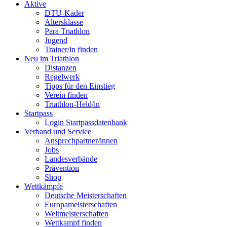
Aktive
DTU-Kader
Altersklasse
Para Triathlon
Jugend
Trainer/in finden
Neu im Triathlon
Distanzen
Regelwerk
Tipps für den Einstieg
Verein finden
Triathlon-Held/in
Startpass
Login Startpassdatenbank
Verband und Service
Ansprechpartner/innen
Jobs
Landesverbände
Prävention
Shop
Wettkämpfe
Deutsche Meisterschaften
Europameisterschaften
Weltmeisterschaften
Wettkampf finden