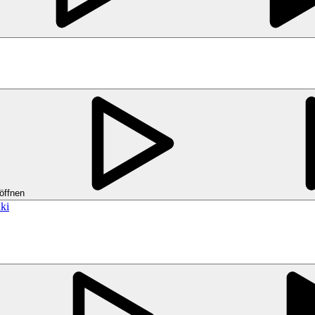
öffnen
ki