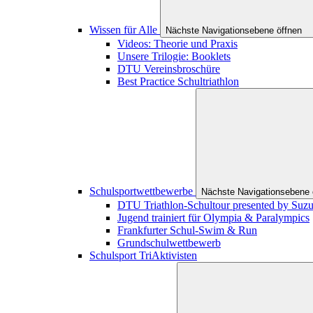
Wissen für Alle
Nächste Navigationsebene öffnen
Videos: Theorie und Praxis
Unsere Trilogie: Booklets
DTU Vereinsbroschüre
Best Practice Schultriathlon
Schulsportwettbewerbe
Nächste Navigationsebene 
DTU Triathlon-Schultour presented by Suzu
Jugend trainiert für Olympia & Paralympics
Frankfurter Schul-Swim & Run
Grundschulwettbewerb
Schulsport TriAktivisten