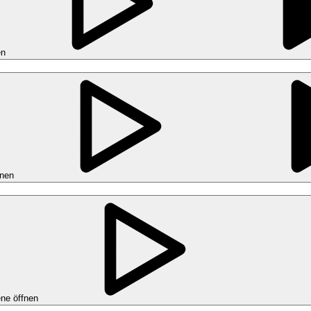
en
fnen
ne öffnen