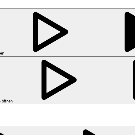
nen
 öffnen