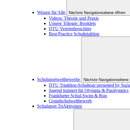
Wissen für Alle
Nächste Navigationsebene öffnen
Videos: Theorie und Praxis
Unsere Trilogie: Booklets
DTU Vereinsbroschüre
Best Practice Schultriathlon
Schulsportwettbewerbe
Nächste Navigationsebene 
DTU Triathlon-Schultour presented by Suzu
Jugend trainiert für Olympia & Paralympics
Frankfurter Schul-Swim & Run
Grundschulwettbewerb
Schulsport TriAktivisten