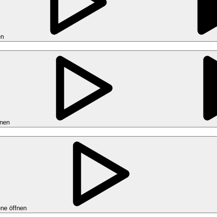
en
fnen
ne öffnen