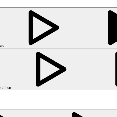
nen
 öffnen