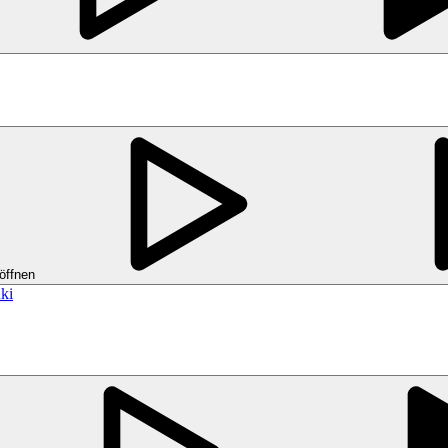
öffnen
ki