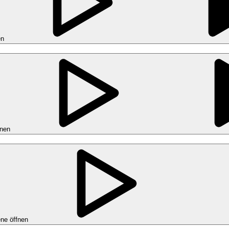
en
fnen
ne öffnen