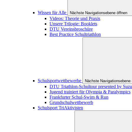
Wissen für Alle
Nächste Navigationsebene öffnen
Videos: Theorie und Praxis
Unsere Trilogie: Booklets
DTU Vereinsbroschüre
Best Practice Schultriathlon
Schulsportwettbewerbe
Nächste Navigationsebene 
DTU Triathlon-Schultour presented by Suzu
Jugend trainiert für Olympia & Paralympics
Frankfurter Schul-Swim & Run
Grundschulwettbewerb
Schulsport TriAktivisten