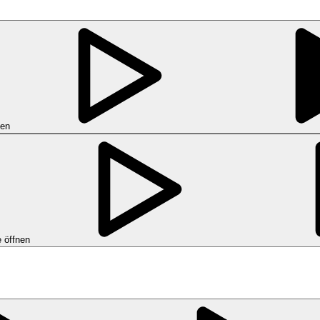
nen
 öffnen