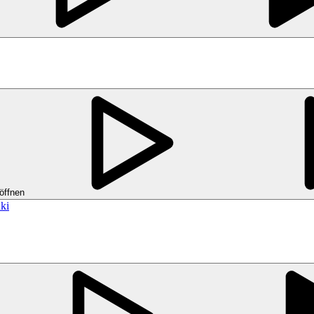
öffnen
ki