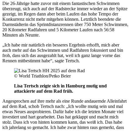
Die 26-Jährige hatte zuvor mit einem fantastischen Schwimmen
überzeugt, sich auch auf der Radstrecke immer wieder an der Spitze
gezeigt, im Regen dann aber beim Laufen das hohe Tempo der
Konkurrenz nicht mehr mitgehen können. Letztlich beendete die
Darmstädterin das Sprintdistanzrennen über 750 Meter Schwimmen,
20 Kilometer Radfahren und 5 Kilometer Laufen nach 56:58
Minuten als Neunte.
„Ich habe mir natürlich ein besseres Ergebnis erhofft, mich aber
auch mehr auf das Schwimmen und Radfahren fokussiert und bin
froh, dass sich das ausgezahlt hat, weil ich ganz lange vorne das
Rennen mitbestimmt habe“, sagte Tertsch.
© World Triathlon/Petko Beier
Lisa Tertsch zeigte sich in Hamburg mutig und
attackierte auf dem Rad früh.
Angesprochen auf ihre mehr als eine Runde andauernde Alleinfahrt
auf dem Rad, schob Tertsch nach: „Ich wollte mutig sein und mal
etwas Neues ausprobieren. Dafür habe ich die letzten Monate viel
investiert und hart gearbeitet. Das hat geklappt und macht mich
stolz. Dass ich von hinten kommen kann, das weiß ich. Das habe
ich jahrelang so gemacht. Ich habe zwar hinten raus gemerkt, dass