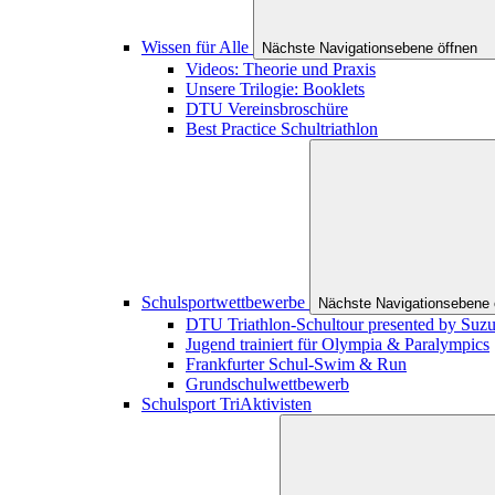
Wissen für Alle
Nächste Navigationsebene öffnen
Videos: Theorie und Praxis
Unsere Trilogie: Booklets
DTU Vereinsbroschüre
Best Practice Schultriathlon
Schulsportwettbewerbe
Nächste Navigationsebene 
DTU Triathlon-Schultour presented by Suzu
Jugend trainiert für Olympia & Paralympics
Frankfurter Schul-Swim & Run
Grundschulwettbewerb
Schulsport TriAktivisten