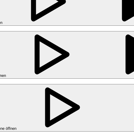
en
fnen
ne öffnen