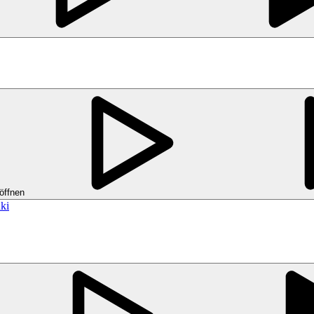
öffnen
ki