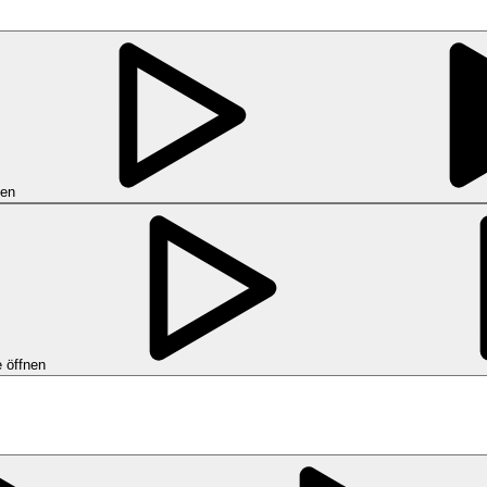
nen
 öffnen