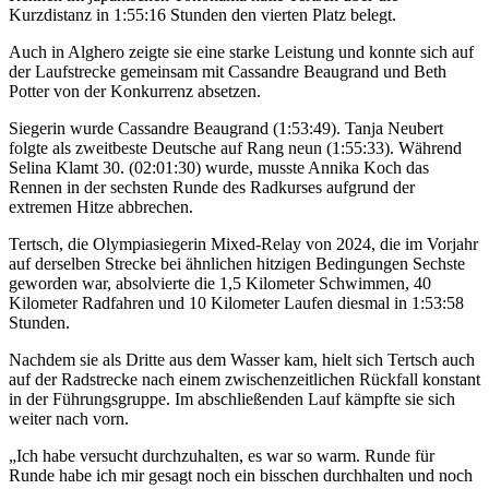
Kurzdistanz in 1:55:16 Stunden den vierten Platz belegt.
Auch in Alghero zeigte sie eine starke Leistung und konnte sich auf
der Laufstrecke gemeinsam mit Cassandre Beaugrand und Beth
Potter von der Konkurrenz absetzen.
Siegerin wurde Cassandre Beaugrand (1:53:49). Tanja Neubert
folgte als zweitbeste Deutsche auf Rang neun (1:55:33). Während
Selina Klamt 30. (02:01:30) wurde, musste Annika Koch das
Rennen in der sechsten Runde des Radkurses aufgrund der
extremen Hitze abbrechen.
Tertsch, die Olympiasiegerin Mixed-Relay von 2024, die im Vorjahr
auf derselben Strecke bei ähnlichen hitzigen Bedingungen Sechste
geworden war, absolvierte die 1,5 Kilometer Schwimmen, 40
Kilometer Radfahren und 10 Kilometer Laufen diesmal in 1:53:58
Stunden.
Nachdem sie als Dritte aus dem Wasser kam, hielt sich Tertsch auch
auf der Radstrecke nach einem zwischenzeitlichen Rückfall konstant
in der Führungsgruppe. Im abschließenden Lauf kämpfte sie sich
weiter nach vorn.
„Ich habe versucht durchzuhalten, es war so warm. Runde für
Runde habe ich mir gesagt noch ein bisschen durchhalten und noch